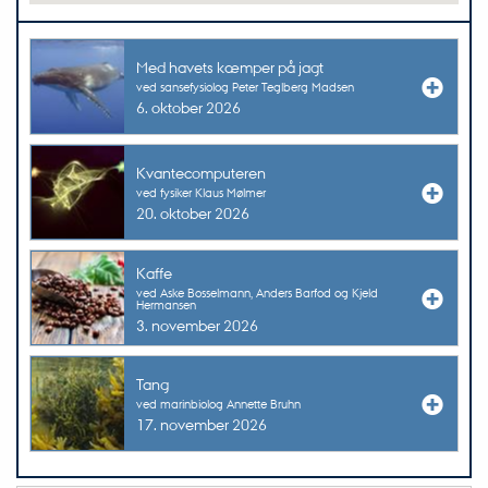
Med havets kæmper på jagt
ved sansefysiolog Peter Teglberg Madsen
6. oktober 2026
Kvantecomputeren
ved fysiker Klaus Mølmer
20. oktober 2026
Kaffe
ved Aske Bosselmann, Anders Barfod og Kjeld
Hermansen
3. november 2026
Tang
ved marinbiolog Annette Bruhn
17. november 2026