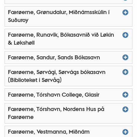
Færøerne, Grønudalur, Miðnámsskúlin í
Suðuroy
Færøerne, Runavík, Bókasavnið við Løkin
& Løkshøll
Færøerne, Sandur, Sands Bókasavn
Færøerne, Sørvági, Sørvágs bókasavn
(Biblioteket i Sørvåg)
Færøerne, Tórshavn College, Glasir
Færøerne, Tórshavn, Nordens Hus på
Færøerne
Færøerne, Vestmanna, Miðnám