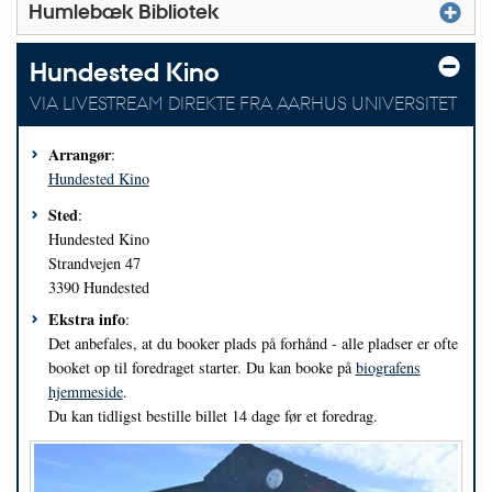
Humlebæk Bibliotek
Hundested Kino
VIA LIVESTREAM DIREKTE FRA AARHUS UNIVERSITET
Arrangør
:
Hundested Kino
Sted
:
Hundested Kino
Strandvejen 47
3390
Hundested
Ekstra info
:
Det anbefales, at du booker plads på forhånd - alle pladser er ofte
booket op til foredraget starter. Du kan booke på
biografens
hjemmeside
.
Du kan tidligst bestille billet 14 dage før et foredrag.