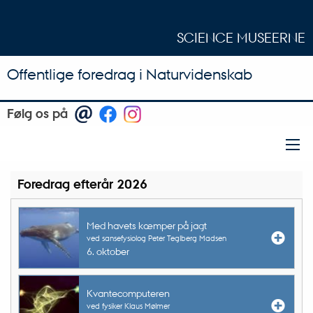
SCIENCE MUSEERNE
Offentlige foredrag i Naturvidenskab
Følg os på
Foredrag efterår 2026
Med havets kæmper på jagt
ved sansefysiolog Peter Teglberg Madsen
6. oktober
Kvantecomputeren
ved fysiker Klaus Mølmer