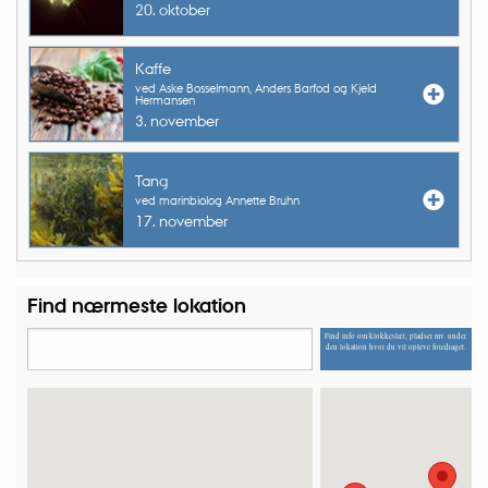
20. oktober
Kaffe
ved Aske Bosselmann, Anders Barfod og Kjeld
Hermansen
3. november
Tang
ved marinbiolog Annette Bruhn
17. november
Find nærmeste lokation
Find info om klokkeslæt, pladser mv. under
den lokation hvor du vil opleve foredraget.