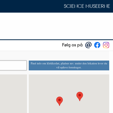
SCIENCE MUSEERNE
Følg os på
Find info om klokkeslæt, pladser mv. under den lokation hvor du
vil opleve foredraget.