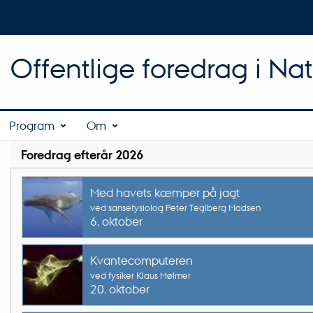
Offentlige foredrag i Na
Program
Om
Foredrag efterår 2026
Med havets kæmper på jagt
ved sansefysiolog Peter Teglberg Madsen
6. oktober
Kvantecomputeren
ved fysiker Klaus Mølmer
20. oktober