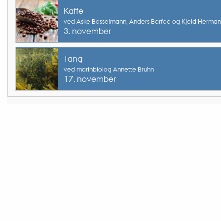
Kaffe
ved Aske Bosselmann, Anders Barfod og Kjeld Herma
3. november
Tang
ved marinbiolog Annette Bruhn
17. november