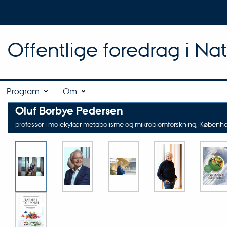
Offentlige foredrag i Na
Program
Om
Oluf Borbye Pedersen
professor i molekylær metabolisme og mikrobiomforskning, Københav