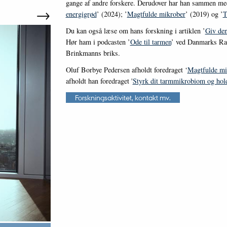
gange af andre forskere. Derudover har han sammen med
→
energigrød
’ (2024); ’
Magtfulde mikrober
’ (2019) og ’
T
Du kan også læse om hans forskning i artiklen ’
Giv den
Hør ham i podcasten ’
Ode til tarmen
’ ved Danmarks Ra
Brinkmanns briks.
Oluf Borbye Pedersen afholdt foredraget ‘
Magtfulde mi
afholdt han foredraget '
Styrk dit tarmmikrobiom og hold
Forskningsaktivitet, kontakt mv.