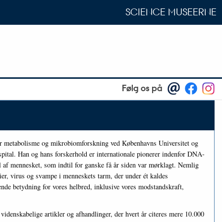
SCIENCE MUSEERNE
Følg os på
ær metabolisme og mikrobiomforskning ved Københavns Universitet og
pital. Han og hans forskerhold er internationale pionerer indenfor DNA-
el af mennesket, som indtil for ganske få år siden var mørklagt. Nemlig
er, virus og svampe i menneskets tarm, der under ét kaldes
de betydning for vores helbred, inklusive vores modstandskraft,
videnskabelige artikler og afhandlinger, der hvert år citeres mere 10.000