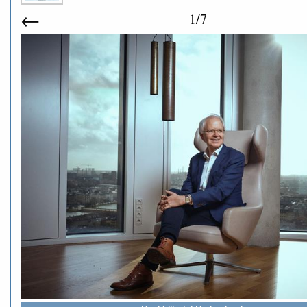
←
1/7