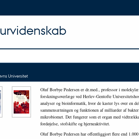
turvidenskab
ns Universitet
Oluf Borbye Pedersen er dr.med., professor i molekyl
forskningsoverlæge ved Herlev-Gentofte Universitetshos
analyser og bioinformatik, hvor de kaster lys over en d
sammensætningen og funktionen af milliarder af bakteri
mikrobiomet. Det fungerer som et organ med vidtrækken
fordøjelse, stofskifte og hjerneaktivitet.
Oluf Borbye Pedersen har offentliggjort flere end 1.000 