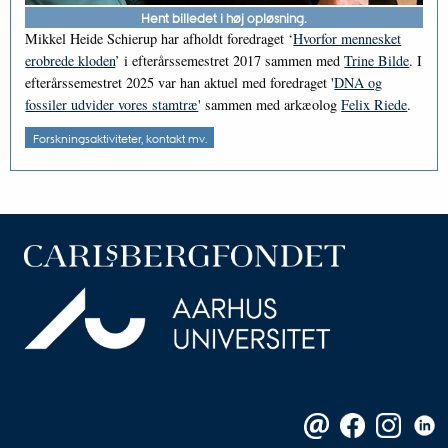
Hent billedet i høj opløsning.
Mikkel Heide Schierup har afholdt foredraget ‘
Hvorfor mennesket
erobrede kloden
’ i efterårssemestret 2017 sammen med
Trine Bilde
. I
efterårssemestret 2025 var han aktuel med foredraget '
DNA og
fossiler udvider vores stamtræ
' sammen med arkæolog
Felix Riede
.
Forskningsaktiviteter, kontakt mv.