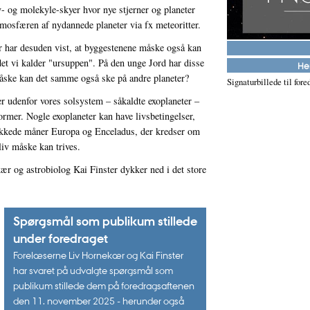
øv- og molekyle-skyer hvor nye stjerner og planeter
atmosfæren af nydannede planeter via fx meteoritter.
 har desuden vist, at byggestenene måske også kan
et vi kalder "ursuppen". På den unge Jord har disse
e tættere på de nyeste opdagelser og erkendelser inden for
Hen
 Måske kan det samme også ske på andre planeter?
vil blive udfordret, men du kan få udbytte af alle foredrag uanset dine
Signaturbillede til fore
 landet over og der er normalt gratis entré.
Læs mere om os.
r udenfor vores solsystem – såkaldte exoplaneter –
ormer. Nogle exoplaneter kan have livsbetingelser,
dier.
kkede måner Europa og Enceladus, der kredser om
e lokationer landet over. Foredragsserien er støttet af
Carlsbergfondet
og
liv måske kan trives.
niversitet.
ær og astrobiolog Kai Finster dykker ned i det store
Spørgsmål som publikum stillede
under foredraget
Forelæserne Liv Hornekær og Kai Finster
har svaret på udvalgte spørgsmål som
publikum stillede dem på foredragsaftenen
den 11. november 2025 - herunder også