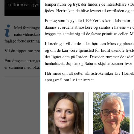
temperaturer og tryk der findes i de interstellare st
kulturhuse, gymnasier og skoler mv. i
en lang række byer.
fødes. Herfra kan de blive leveret til overfladen og 
Forsøg som begyndte i 1950’ernes kemi-laboratorier
dannes i Jordens atmosfære og samles i havene – i d
Med foredragsserien Offentlige foredrag i Naturvidenskab kan du komm
byggesten samlet sig til de første primitive celler.
naturvidenskab. Det er forskere som forelæser, niveauet er højt, og du 
faglige forudsætninger. Foredragene kan opleves på flere hundrede lokationer
I foredraget vil du desuden høre om Mars og planete
og om de kan være hjemsted for hidtil ukendte livsf
Vil du tippes om program mv. så
følg os på vores nyhedsbrev og sociale me
der ligner dem på Jorden. Desuden rummer de isdæ
Foredragene arrangeres af
Aarhus Universitet
i samarbejde med flere hundred
henholdsvis Jupiter og Saturn, skjulte oceaner hvor 
er sammen med bl.a. Steno Museet en del af
Science Museerne
ved Aarhus U
Hør mere om alt dette, når astrokemiker Liv Hornek
spørgsmål om liv i universet.