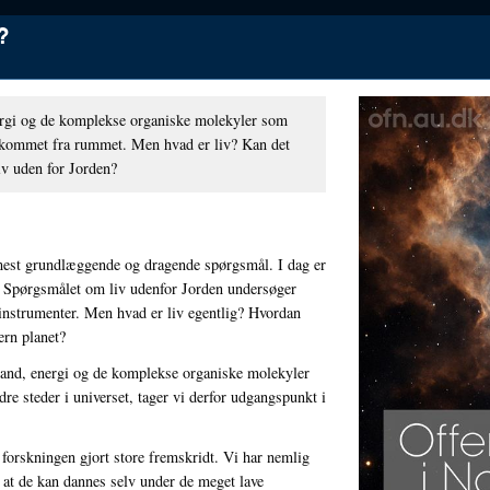
?
turvidenskab
nergi og de komplekse organiske molekyler som
 kommet fra rummet. Men hvad er liv? Kan det
iv uden for Jorden?
 mest grundlæggende og dragende spørgsmål. I dag er
t. Spørgsmålet om liv udenfor Jorden undersøger
 instrumenter. Men hvad er liv egentlig? Hvordan
ern planet?
vand, energi og de komplekse organiske molekyler
dre steder i universet, tager vi derfor udgangspunkt i
itet
forskningen gjort store fremskridt. Vi har nemlig
parken
til biografer, biblioteker, folkeuniversiteter,
 at de kan dannes selv under de meget lave