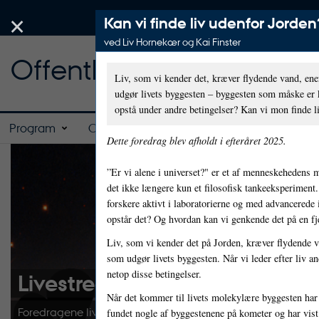
×
Kan vi finde liv udenfor Jorden
ved Liv Hornekær og Kai Finster
Offentlige foredrag i Na
Liv, som vi kender det, kræver flydende vand, e
udgør livets byggesten – byggesten som måske er
opstå under andre betingelser? Kan vi mon finde l
Program
Om
Dette foredrag blev afholdt i efteråret 2025.
”Er vi alene i universet?" er et af menneskehedens
det ikke længere kun et filosofisk tankeeksperimen
forskere aktivt i laboratorierne og med advancerede
opstår det? Og hvordan kan vi genkende det på en fj
Liv, som vi kender det på Jorden, kræver flydende 
som udgør livets byggesten. Når vi leder efter liv an
netop disse betingelser.
Livestream fra Aarhus Univers
Når det kommer til livets molekylære byggesten har 
Foredragene
livestreames
fra
Søauditorierne i Universitets
fundet nogle af byggestenene på kometer og har vist