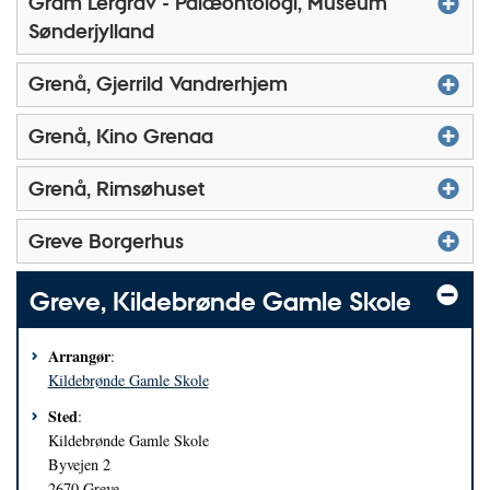
Gram Lergrav - Palæontologi, Museum
Sønderjylland
Grenå, Gjerrild Vandrerhjem
Grenå, Kino Grenaa
Grenå, Rimsøhuset
Greve Borgerhus
Greve, Kildebrønde Gamle Skole
Arrangør
:
Kildebrønde Gamle Skole
Sted
:
Kildebrønde Gamle Skole
Byvejen 2
2670
Greve