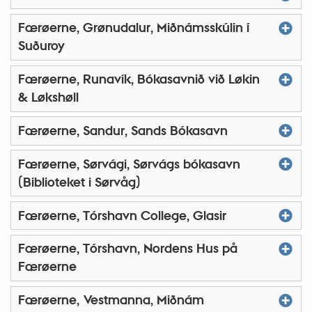
Færøerne, Grønudalur, Miðnámsskúlin í
Suðuroy
Færøerne, Runavík, Bókasavnið við Løkin
& Løkshøll
Færøerne, Sandur, Sands Bókasavn
Færøerne, Sørvági, Sørvágs bókasavn
(Biblioteket i Sørvåg)
Færøerne, Tórshavn College, Glasir
Færøerne, Tórshavn, Nordens Hus på
Færøerne
Færøerne, Vestmanna, Miðnám