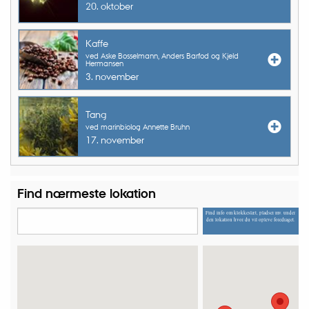
20. oktober
Kaffe
ved Aske Bosselmann, Anders Barfod og Kjeld
Hermansen
3. november
Tang
ved marinbiolog Annette Bruhn
17. november
Find nærmeste lokation
Find info om klokkeslæt, pladser mv. under
den lokation hvor du vil opleve foredraget.