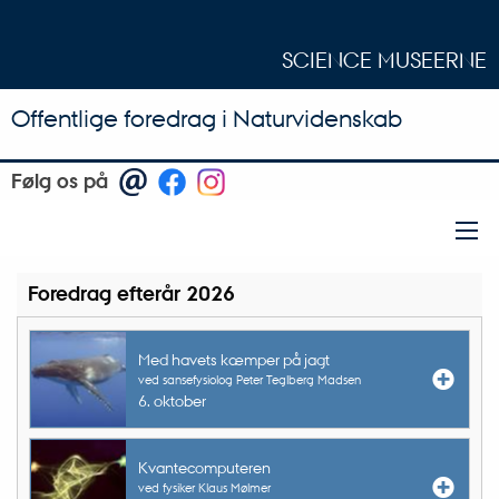
SCIENCE MUSEERNE
Offentlige foredrag i Naturvidenskab
Følg os på
Foredrag efterår 2026
Med havets kæmper på jagt
ved sansefysiolog Peter Teglberg Madsen
6. oktober
Kvantecomputeren
ved fysiker Klaus Mølmer