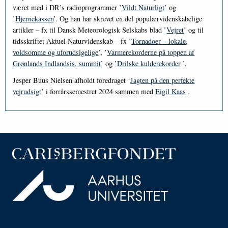
været med i DR’s radioprogrammer ’
Vildt Naturligt
’ og
’
Hjernekassen
’. Og han har skrevet en del populærvidenskabelige
artikler – fx til Dansk Meteorologisk Selskabs blad ’
Vejret
’ og til
tidsskriftet Aktuel Naturvidenskab – fx ’
Tornadoer – lokale,
voldsomme og uforudsigelige
’, ’
Varmerekorderne på toppen af
Grønlands Indlandsis, summit
’ og ’
Drilske kulderekorder
’.
Jesper Buus Nielsen afholdt foredraget ‘
Jagten på den perfekte
vejrudsigt
’ i forrårssemestret 2024 sammen med
Eigil Kaas
.