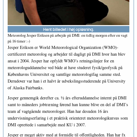
Hent billedet i høj opløsning.
Meteorolog Jesper Eriksen på arbejde på DMI: en tidlig morgen efter en vagt
på 16 timer :-)
Jesper Eriksen er World Meteorological Organization (WMO)-
certificeret meteorolog og arbejder til dagligt på DMI hvor han blev
ansat i 2004. Jesper har opfyldt WMO’s retningslinjer for en
meteorologuddannelse ved både at have studeret fysik/geofysik på
Københavns Universitet og samtlige meteorologifag samme sted.
Derudover var han i et halvt år udvekslingsstuderende på University
of Alaska Fairbanks.
Jesper gennemgik derefter ca. ½ års efteruddannelse internt på DMI
samt to måneders jobtræning førend han kunne blive en del af DMI’s
team af vagtgående meteorologer. Han har desuden 16 års
undervisningserfaring i et praktisk orienteret meteorologikursus som
DMI oprettede i samarbejde med KU i 2007.
Jesper er meget aktiv med at formidle til offentligheden. Han har fx