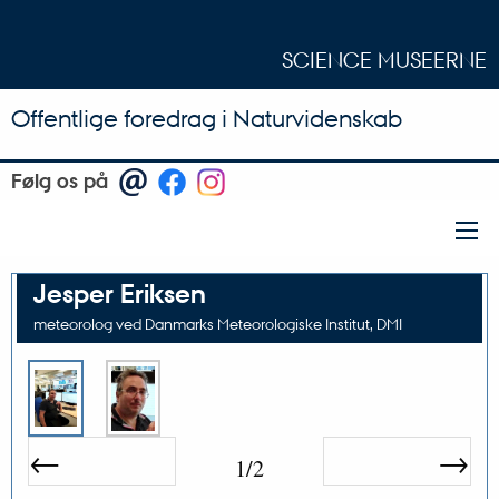
SCIENCE MUSEERNE
Offentlige foredrag i Naturvidenskab
Følg os på
Jesper Eriksen
meteorolog ved Danmarks Meteorologiske Institut, DMI
←
→
1/2