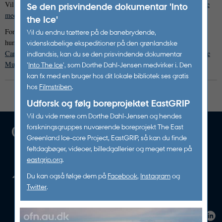
Vil du tippes om program mv. så
følg os på vores nyhedsbrev og sociale
Se den prisvindende dokumentar 'Into
medier.
the Ice'
Foredragene arrangeres af
Aarhus Universitet
i samarbejde med flere
Vil du endnu tættere på de banebrydende,
hundrede lokationer landet over. Foredragsserien er støttet af
videnskabelige ekspeditioner på den grønlandske
Carlsbergfondet
og er sammen med bl.a. Steno Museet en del af
Science
indlandsis, kan du se den prisvindende dokumentar
Museerne
ved Aarhus Universitet.
'
Into The Ice
', som Dorthe Dahl-Jensen medvirker i. Den
kan fx med en bruger hos dit lokale bibliotek ses gratis
hos
Filmstriben
.
Udforsk og følg boreprojektet EastGRIP
Vil du vide mere om Dorthe Dahl-Jensen og hendes
forskningsgruppes nuværende boreprojekt The East
Greenland Ice-core Project, EastGRIP, så kan du finde
feltdagbøger, videoer, billedgallerier og meget mere på
eastgrip.org
.
Du kan også følge dem på
Facebook
,
Instagram
og
Twitter
.