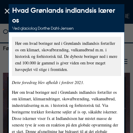
×
Hvad Grønlands indlandsis lærer
SCIENCE MUSEERNE
os
Ved glaciolog Dorthe Dahl-Jensen
Offentlige foredrag i Naturvidenskab
Hør om hvad boringer ned i Grønlands indlandsis fortæller
Følg os på
os om klimaet, skovafbrænding, vulkanudbrud m.m. i
historisk og forhistorisk tid. De dybeste boringer ned i mere
end 100.000 år gammel is giver viden om hvor meget
havspejlet vil stige i fremtiden.
Dette foredrag blev afholdt i foråret 2023.
Livestream fra Aarhus
Hør om hvad boringer ned i Grønlands indlandsis fortæller os
Universitet
om klimaet, klimaændringer, skovafbrænding, vulkanudbrud,
industrialisering m.m. i historisk og forhistorisk tid. Via
boringerne trækker forskerne søjler af is op, såkaldte iskerner.
Foredragene
livestreames
fra
Søauditorierne i
Disse iskerner viser fx at Indlandsisen har mistet masse de
Universitetsparken
til biografer, biblioteker,
seneste tyve år som en reaktion på den globale opvarmning der
folkeuniversiteter,
er sket. Denne afsmeltning har bidraget til at det globale