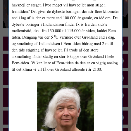
kulturhuse, gymnasier og skoler mv. i
en lang række
havspejl er steget. Hvor meget vil havspejlet mon stige i
byer.
fremtiden? Det giver de dybeste boringer, der når flere kilometer
ned i lag af is der er mere end 100.000 år gamle, en idé om. De
dybeste boringer i Indlandsisen finder fx is fra den sidste
mellemistid, dvs. fra 130.000 til 115.000 år siden, kaldet Eem-
tiden. Dengang var der 5 ⁰C varmere over Grønland end i dag,
Se program: datoer, lokationer mv.
og smeltning af Indlandsisen i Eem-tiden bidrog med 2 m til
den tids stigning af havspejlet. På trods af den store
afsmeltning lå der stadig en stor iskappe over Grønland i hele
Følg os via nyhedsbrev og på sociale medier
Eem-tiden. Vi kan lære af Eem-tiden da den er en vigtig analog
til det klima vi vil få over Grønland allerede i år 2100.
Særligt for gymnasier og skoler
Læs forelæsernes svar på spørgsmål m.m.
Find også ekstramateriale til foredragene
Bliv vært for foredragene i dit lokalområde